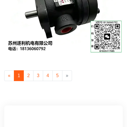
«
1
2
3
4
5
»