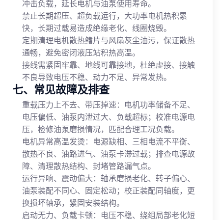
冲击负载，延长电机与油泵使用寿命。
禁止长期超压、超负载运行，大功率电机热积累
快，长期过载易造成绝缘老化、线圈烧毁。
定期清理电机散热鳍片与风扇灰尘油污，保证散热
通畅，避免密闭液压站积热高温。
接线需紧固牢靠、地线可靠接地，杜绝虚接、接触
不良导致电压不稳、动力不足、异常发热。
七、常见故障及排查
重载压力上不去、带压掉速：电机功率储备不足、
电压偏低、油泵内泄过大、负载超标；校准电源电
压，检修油泵磨损情况，匹配合理工况负载。
电机异常高温发烫：电源缺相、三相电流不平衡、
散热不良、油路进气、油泵卡滞过载；排查电源故
障、清理散热结构、封堵管路漏气点。
运行异响、震动偏大：轴承磨损老化、转子偏心、
油泵装配不同心、固定松动；校正装配同轴度，更
换损坏轴承，紧固安装结构。
启动无力、负载卡顿：电压不稳、绕组局部老化短