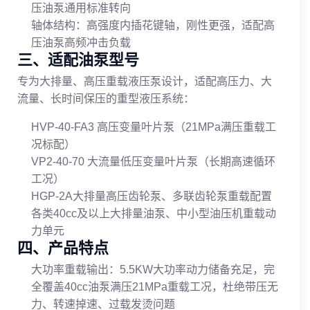
压油泵通用标准转向
轴体结构：高强度内插花键轴，刚性更强，适配高
压油泵高频冲击负载
三、适配油泵型号
专为大排量、高压重载液压泵设计，适配高压力、大
流量、长时间保压的重型液压系统：
HVP-40-FA3 高压变量叶片泵（21MPa满压重载工
况标配）
VP2-40-70 大流量低压变量叶片泵（长期高速循环
工况）
HGP-2A大排量高压齿轮泵、多联齿轮泵重载配置
各类40cc及以上大排量油泵、中小型油压机重载动
力单元
四、产品特点
大功率重载输出：5.5KW大功率动力储备充足，完
全覆盖40cc油泵满压21MPa重载工况，杜绝带压无
力、转速掉速、过载发烫问题