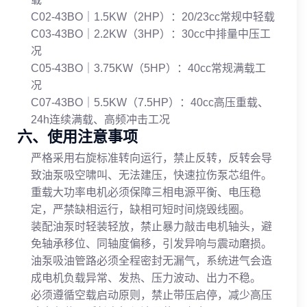
C02-43BO｜1.5KW（2HP）：20/23cc常规中轻载
C03-43BO｜2.2KW（3HP）：30cc中排量中压工
况
C05-43BO｜3.75KW（5HP）：40cc常规满载工
况
C07-43BO｜5.5KW（7.5HP）：40cc高压重载、
24h连续满载、高频冲击工况
六、使用注意事项
严格采用右旋标准转向运行，禁止反转，反转会导
致油泵吸空啸叫、无法建压，快速拉伤泵芯组件。
重载大功率电机必须保障三相电源平衡、电压稳
定，严禁缺相运行，缺相可短时间烧毁线圈。
装配油泵时轻装轻放，禁止暴力敲击电机轴头，避
免轴承移位、同轴度偏移，引发异响与震动磨损。
油泵吸油管路必须全程密封无漏气，系统进气会造
成电机负载异常、发热、压力波动、出力不稳。
必须遵循空载启动原则，禁止带压启停，减少高压