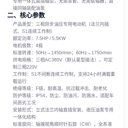
专用一体式直插轴型，无需泵套、无需联轴器，直
接同轴装配油泵
二、核心参数
产品类型：三相异步油压专用电动机（法兰内插
式、S1连续工作制）
额定功率：7.5HP / 5.5KW
电机极数：4极
标准转速：50Hz→1450r/min；60Hz→1750r/min
供电规格：三相AC380V（默认星型接法），可定
制三相220V
工作制：S1不间断连续工作制，支持24小时满载重
载运行
绝缘等级：F级，耐高温、抗过载冲击、耐老化
防护等级：IP54，防尘、防油污、防溅水，适配车
间恶劣工况
安装形式：立式法兰内轴直插安装，液压油泵专用
一体化结构
标准旋向：轴端视角顺时针右旋（CW），全系液