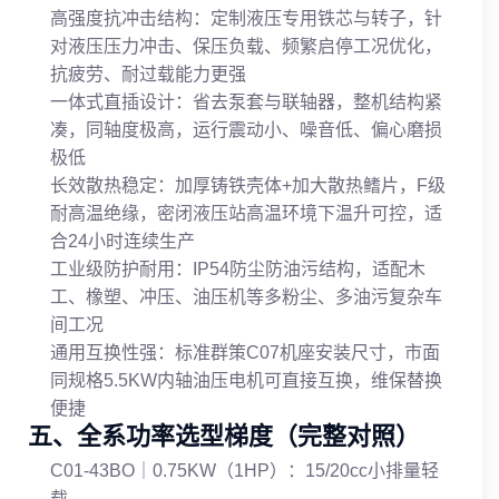
高强度抗冲击结构：定制液压专用铁芯与转子，针
对液压压力冲击、保压负载、频繁启停工况优化，
抗疲劳、耐过载能力更强
一体式直插设计：省去泵套与联轴器，整机结构紧
凑，同轴度极高，运行震动小、噪音低、偏心磨损
极低
长效散热稳定：加厚铸铁壳体+加大散热鳍片，F级
耐高温绝缘，密闭液压站高温环境下温升可控，适
合24小时连续生产
工业级防护耐用：IP54防尘防油污结构，适配木
工、橡塑、冲压、油压机等多粉尘、多油污复杂车
间工况
通用互换性强：标准群策C07机座安装尺寸，市面
同规格5.5KW内轴油压电机可直接互换，维保替换
便捷
五、全系功率选型梯度（完整对照）
C01-43BO｜0.75KW（1HP）：15/20cc小排量轻
载