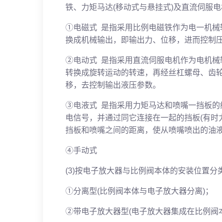
铁、力矩马达(移动式与悬挂式)及直流伺服
①电磁式 是指采用比例电磁铁作为电一机
换成机械输出，即输出力、位移，进而控制
②电动式 是指采用直流伺服电机作为电机
转换成旋转运动的转速，再经丝杠螺母、齿
移，去控制输出液压参数。
③电液式 是指采用力矩马达和喷嘴一挡板
电信号，并通过同它连接在一起的挡板(有时
挡板和喷嘴之间的距离，使从喷嘴喷出的油
④手动式
(3)按电子放大器与比例阀本体的安装位置分
①分离型(比例阀本体与电子放大器分离)；
②带电子放大器型(电子放大器集成在比例阀