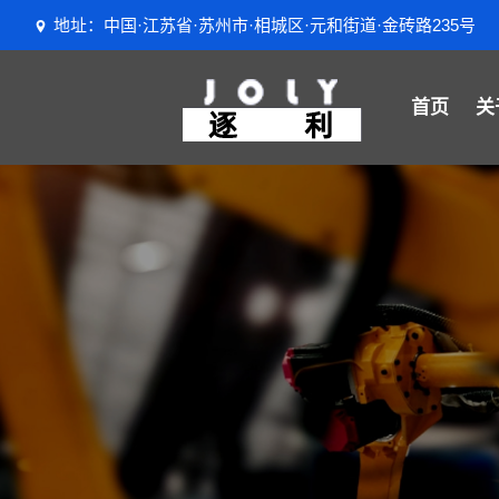
地址：中国·江苏省·苏州市·相城区·元和街道·金砖路235号
首页
关