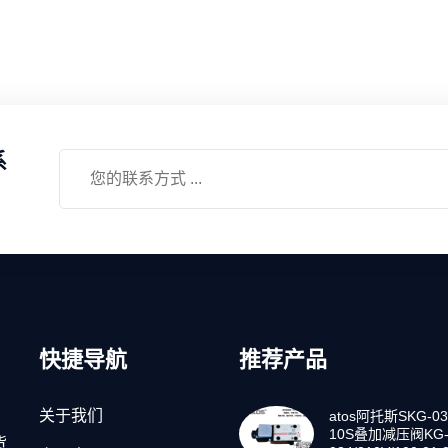
系
快捷导航
推荐产品
关于我们
atos阿托斯SKG-03
10S叠加减压阀KG-
货