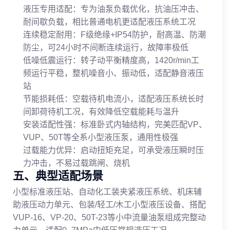
液压专用适配：专为油泵负载优化，抗油压冲击、
耐间歇负载，相比普通电机更适配液压系统工况
连续稳定耐用：F级绝缘+IP54防护，耐高温、防潮
防尘，可24小时不间断连续运行，故障率极低
低噪低震运行：转子动平衡精度高，1420r/min工
频运行平稳，整机噪音小、振动低，适配静音液压
站
节能损耗低：空载待机电流小，适配液压系统长时
间卸荷待机工况，有效降低空载能耗与温升
安装适配性强：标准卧式内轴结构，完美匹配VP、
VUP、50T等全系小型液压泵，通用性极强
过载能力优异：启动扭矩充足，可承受液压瞬时压
力冲击，不易过载跳闸、烧机
五、典型适配场景
小型标准液压站、自动化工装夹紧液压系统、机床辅
助液压动力单元、包装/轻工/木工小型液压设备、搭配
VUP-16、VP-20、50T-23等小中流量油泵组成完整动