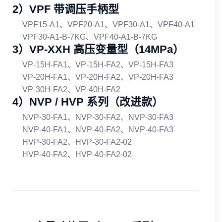
2）VPF 带调压手柄型
VPF15‑A1、VPF20‑A1、VPF30‑A1、VPF40‑A1
VPF30‑A1‑B‑7KG、VPF40‑A1‑B‑7KG
3）VP‑XXH 高压变量型（14MPa）
VP‑15H‑FA1、VP‑15H‑FA2、VP‑15H‑FA3
VP‑20H‑FA1、VP‑20H‑FA2、VP‑20H‑FA3
VP‑30H‑FA2、VP‑40H‑FA2
4）NVP / HVP 系列（改进款）
NVP‑30‑FA1、NVP‑30‑FA2、NVP‑30‑FA3
NVP‑40‑FA1、NVP‑40‑FA2、NVP‑40‑FA3
HVP‑30‑FA2、HVP‑30‑FA2‑02
HVP‑40‑FA2、HVP‑40‑FA2‑02