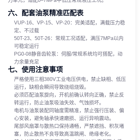
力单元，适配0–7MPa中低压常规液压工况。
六、配套油泵精准匹配表
VUP-16、VP-15、VP-20：完美适配，满载压力稳
定、不过载
50T-23、50T-26：常规工况适配，满压7MPa以内
可稳定运行
PG0-08静音齿轮泵：伺服/常规系统均可搭配，动
力余量充足
七、使用注意事项
严格使用三相380V工业电压供电，禁止缺相、低压
运行，缺相会瞬间导致绕组烧毁。
必须匹配油泵旋向，开机前确认转向正确，禁止反
转运行，防止油泵吸油失效、气蚀损坏。
电机与油泵装配同轴度需精准，禁止强行压装、偏
心安装，避免轴承快速磨损、运行异响震动。
尾部风扇罩与散热口保持通畅，严禁遮挡、积灰堵
塞，防止散热不良导致高温跳闸、绝缘老化。