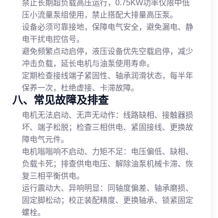
禁止长期超负载高压运行，0.75KW功率仅限中低
压小流量泵组使用，禁止搭配大排量高压泵。
设备必须可靠接地，保障电气安全，避免漏电、静
电干扰电控信号。
避免频繁点动启停，液压设备优先空载启停，减少
冲击负载，延长电机与油泵使用寿命。
定期检查接线端子紧固性、轴承润滑状态，每半年
保养一次，杜绝虚接、卡滞故障。
八、常见故障及排查
电机无法启动、无声无动作：线路缺相、接触器损
坏、端子松脱；检查三相供电、紧固接线、更换故
障电气元件。
电机嗡嗡响不启动、力矩不足：电压偏低、缺相、
负载卡死；排查供电电压、解除油泵机械卡滞、恢
复三相平衡供电。
运行震动大、异响明显：同轴度偏差、轴承磨损、
固定脚松动；校正装配精度、更换轴承、锁紧固定
螺栓。