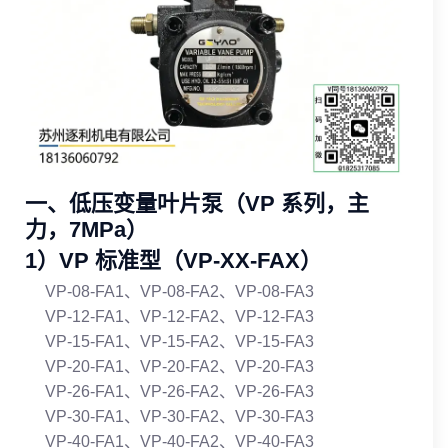
一、低压变量叶片泵（VP 系列，主
力，7MPa）
1）VP 标准型（VP‑XX‑FAX）
VP‑08‑FA1、VP‑08‑FA2、VP‑08‑FA3
VP‑12‑FA1、VP‑12‑FA2、VP‑12‑FA3
VP‑15‑FA1、VP‑15‑FA2、VP‑15‑FA3
VP‑20‑FA1、VP‑20‑FA2、VP‑20‑FA3
VP‑26‑FA1、VP‑26‑FA2、VP‑26‑FA3
VP‑30‑FA1、VP‑30‑FA2、VP‑30‑FA3
VP‑40‑FA1、VP‑40‑FA2、VP‑40‑FA3