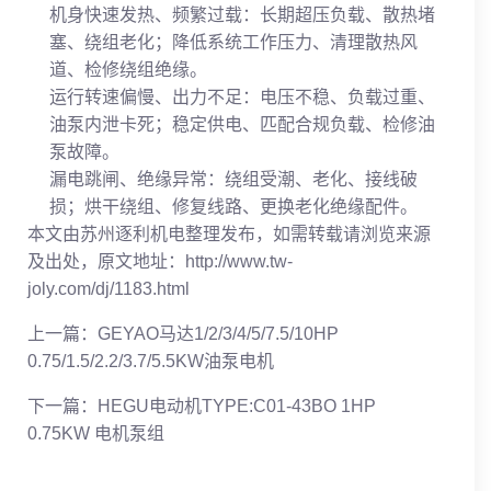
机身快速发热、频繁过载：长期超压负载、散热堵
塞、绕组老化；降低系统工作压力、清理散热风
道、检修绕组绝缘。
运行转速偏慢、出力不足：电压不稳、负载过重、
油泵内泄卡死；稳定供电、匹配合规负载、检修油
泵故障。
漏电跳闸、绝缘异常：绕组受潮、老化、接线破
损；烘干绕组、修复线路、更换老化绝缘配件。
本文由苏州逐利机电整理发布，如需转载请浏览来源
及出处，原文地址：http://www.tw-
joly.com/dj/1183.html
上一篇：
GEYAO马达1/2/3/4/5/7.5/10HP
0.75/1.5/2.2/3.7/5.5KW油泵电机
下一篇：
HEGU电动机TYPE:C01-43BO 1HP
0.75KW 电机泵组