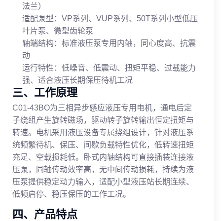
法兰）
适配泵型：VP系列、VUP系列、50T系列小型低压
叶片泵、微型齿轮泵
轴端结构：标准液压泵专用内轴，同心度高、抗震
动
运行特性：低噪音、低震动、扭矩平稳、过载能力
强、适合液压长期保压待机工况
三、工作原理
C01-43BO为三相异步感应液压专用电机，通电后定
子绕组产生旋转磁场，驱动转子旋转输出恒定扭矩与
转速。电机采用液压设备专属绕组设计，针对液压系
统频繁待机、保压、间歇负载特性优化，低转速扭矩
充足、空载损耗低。卧式内轴结构可直接插装连接液
压泵，同轴传动效率高，无中间传动损耗，持续为液
压泵提供稳定动力输入，适配小型液压站长期连续、
低频启停、稳压保压的工作工况。
四、产品特点