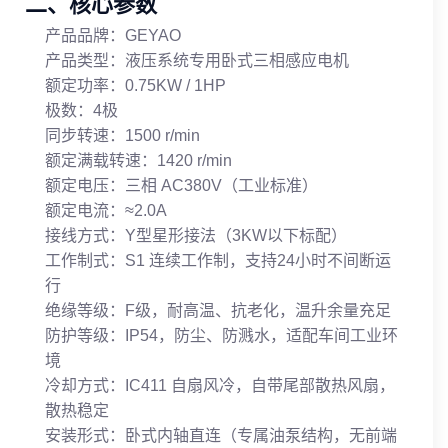
二、核心参数
产品品牌：GEYAO
产品类型：液压系统专用卧式三相感应电机
额定功率：0.75KW / 1HP
极数：4极
同步转速：1500 r/min
额定满载转速：1420 r/min
额定电压：三相 AC380V（工业标准）
额定电流：≈2.0A
接线方式：Y型星形接法（3KW以下标配）
工作制式：S1 连续工作制，支持24小时不间断运
行
绝缘等级：F级，耐高温、抗老化，温升余量充足
防护等级：IP54，防尘、防溅水，适配车间工业环
境
冷却方式：IC411 自扇风冷，自带尾部散热风扇，
散热稳定
安装形式：卧式内轴直连（专属油泵结构，无前端