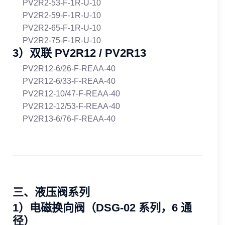
PV2R2‑53‑F‑1R‑U‑10
PV2R2‑59‑F‑1R‑U‑10
PV2R2‑65‑F‑1R‑U‑10
PV2R2‑75‑F‑1R‑U‑10
3）双联 PV2R12 / PV2R13
PV2R12‑6/26‑F‑REAA‑40
PV2R12‑6/33‑F‑REAA‑40
PV2R12‑10/47‑F‑REAA‑40
PV2R12‑12/53‑F‑REAA‑40
PV2R13‑6/76‑F‑REAA‑40
三、液压阀系列
1）电磁换向阀（DSG‑02 系列，6 通
径）