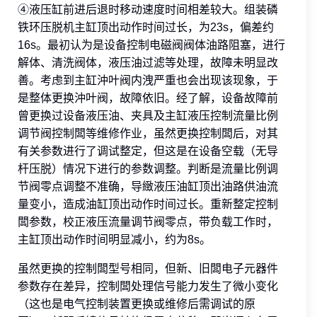
④液压缸前进后退时移动速度时间相差较大。组装磷
铁环压脱机主缸顶出动作时间过长，为23s，偏差约
16s。最初认为是设备控制电磁阀阀体油路阻塞，进行
解体、清洗阀体，液压油过滤等处理，故障未明显改
善。考虑到主缸沖叶阀内洩严重也会出现该现象，于
是整体更换沖叶阀，故障依旧。经了解，设备故障前
曾更换过设备液压油、夹具及主缸液压控制流量比例
调节阀控制闆等维修作业，虽然更换控制闆后，对其
有关参数进行了调试整定，但这是在设备空载（无导
杆压脱）情况下进行的参数调整。判断是流量比例调
节阀零点调整不准确，导緻液压油缸顶出油路供油流
量变小，造成油缸顶出动作时间过长。重新整定控制
闆参数，校正液压流量调节阀零点，带负载工作时，
主缸顶出动作时间明显减小，约为8s。
虽然更换的控制闆型号相同，但新、旧闆电子元器件
参数存在差异，控制闆处理信号能力发生了微小变化
（这也是电气控制装置更换或维修后需调试的原