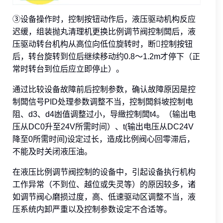
③设备操作时，控制按钮动作后，液压驱动机构反应
迟缓，组装抛丸清理机更换比例调节阀控制闆后，液
压驱动转台机构从高位向低位旋转时，断𫔭控制按钮
后，转台旋转到位后继续移动约0.8～1.2m才停下（正
常时转台到位后应立即停止）。
通过比较设备故障前后控制参数，确认故障原因是控
制闆信号PID处理参数调整不当，控制闆斜坡控制电
阻、d3、d4凼值调整过小，导緻控制闆t4。（输出电
压从DC0升至24V所需时间）、t(输出电压从DC24V
降至0所需时间)设定过长，造成比例阀心回零滞后，
不能及时关闭液压油。
在液压比例调节阀控制的设备中，引起设备执行机构
工作异常（不到位、越位或失灵等）的原因较多，诸
如调节阀心磨损过度，高、低速驱动区调整不当，液
压系统内卸严重以及控制参数设定不合适等。