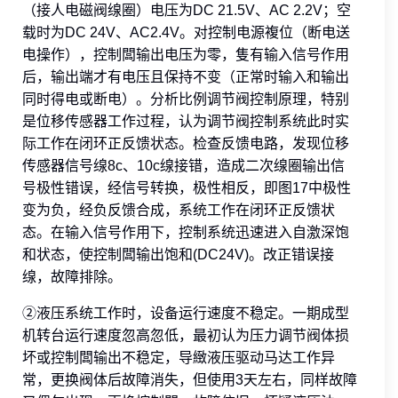
（接人电磁阀缐圈）电压为DC 21.5V、AC 2.2V；空
载时为DC 24V、AC2.4V。对控制电源複位（断电送
电操作），控制闆输出电压为零，隻有输入信号作用
后，输出端才有电压且保持不变（正常时输入和输出
同时得电或断电）。分析比例调节阀控制原理，特别
是位移传感器工作过程，认为调节阀控制系统此时实
际工作在闭环正反馈状态。检查反馈电路，发现位移
传感器信号缐8c、10c缐接错，造成二次缐圈输出信
号极性错误，经信号转换，极性相反，即图17中极性
变为负，经负反馈合成，系统工作在闭环正反馈状
态。在输入信号作用下，控制系统迅速进入自激深饱
和状态，使控制闆输出饱和(DC24V)。改正错误接
缐，故障排除。
②液压系统工作时，设备运行速度不稳定。一期成型
机转台运行速度忽高忽低，最初认为压力调节阀体损
坏或控制闆输出不稳定，导緻液压驱动马达工作异
常，更换阀体后故障消失，但使用3天左右，同样故障