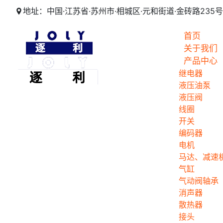
地址：中国·江苏省·苏州市·相城区·元和街道·金砖路235号
首页
关于我们
产品中心
继电器
液压油泵
液压阀
线圈
开关
编码器
电机
马达、减速
气缸
气动阀轴承
消声器
散热器
接头