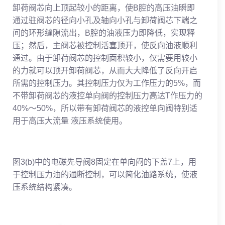
卸荷阀芯向上顶起较小的距离，使B腔的高压油瞬即
通过驻阀芯的径向小孔及轴向小孔与卸荷阀芯下端之
间的环形缝隙流出，B腔的油液压力即降低，实现释
压；然后，主阀芯被控制活塞顶开，使反向油液顺利
通过。由于卸荷阀芯的控制面积较小，仅需要用较小
的力就可以顶开卸荷阀芯，从而大大降低了反向开启
所需的控制压力。其控制压力仅为工作压力的5%，而
不带卸荷阀芯的液控单向阀的控制压力高达T作压力的
40%～50%，所以带有卸荷阀芯的液控单向阀特别适
用于高压大流量 液压系统使用。
图3(b)中的电磁先导阀8固定在单向闷的下盖7上，用
于控制压力油的通断控制，可以简化油路系统，使液
压系统结构紧凑。