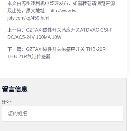
本文由苏州逐利机电整理发布，如需转载请浏览来源
及出处，原文地址：http://www.tw-
joly.com/kg/459.html
上一篇：
GZTAXI磁性开关感应开关ATDVAG CSI-F
DC/AC5-24V 100MA 10W
下一篇：
GZTAXI磁性开关磁感应开关 THB-20R
THB-21R气缸传感器
留言信息
姓名
*