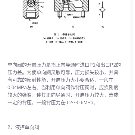
单向阀的开启压力是指正向导通时进口P1和出口P2的
压力差。为使单向阀灵敏可靠，压力损失较小，并具
有可靠的密封性能，开启压力大小要合适，一般在
0.04MPa左右。当利用单向阀作背压阀时，应换刚度
较大的弹簧，使其正向导通时，开启压力较大，造成
一定的背压，一般背压力在0.2～0.6MPa。
2．液控单向阀