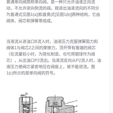
普通单向阀简称单向阀，是一种只允许油液正向流
动，不允许逆向倒流的阀。按进出油液流向的不同分
为直通式见图1(a)]和直角式[见图1(b)]两种结构，它由
阀体、阀芯和弹簧等组成。
当液流从进油口B流入时，油液压力克服弹簧阻力和
阀体1与阀芯2之间的摩擦力，顶开带有锥端的阀芯
（在流量较小时，为简化制造，也可用钢球作为阀
芯），从出油口P2流出。当液流反向从P2流人时，油
液压力使阀芯紧密地压在阀座上，故不能逆流。图
1(c)所示的是单向阀的符号。