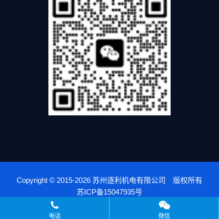
Copyright © 2015-
2026 苏州逐利机电有限公司 版权所有
苏ICP备15047935号
友情链接：
yuken
电话
微信