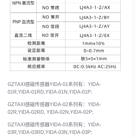
GZTAXI感磁传感器YIDA-01系列有：YIDA-
01R,YIDA-01RD,YIDA-01N,YIDA-01P;
GZTAXI感磁传感器YIDA-02系列有：YIDA-
02R,YIDA-02RD, YIDA-02N,YIDA-02P;
GZTAXI感磁传感器YIDA-03系列有：YIDA-
03R,YIDA-03RD,YIDA-03N,YIDA-03P;