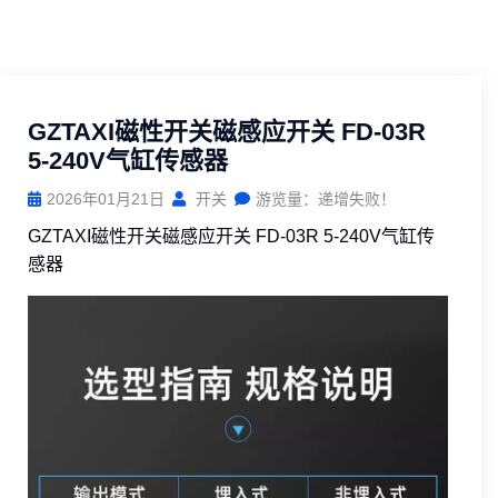
GZTAXI磁性开关磁感应开关 FD-03R
5-240V气缸传感器
2026年01月21日
开关
游览量：递增失败！
GZTAXI磁性开关磁感应开关 FD-03R 5-240V气缸传
感器