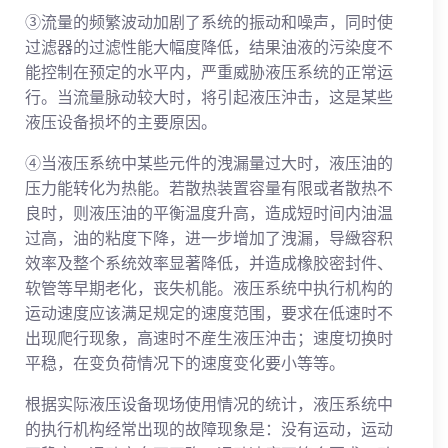
③流量的频繁波动加剧了系统的振动和噪声，同时使
过滤器的过滤性能大幅度降低，结果油液的污染度不
能控制在预定的水平内，严重威胁液压系统的正常运
行。当流量脉动较大时，将引起液压沖击，这是某些
液压设备损坏的主要原因。
④当液压系统中某些元件的洩漏量过大时，液压油的
压力能转化为热能。若散热装置容量有限或者散热不
良时，则液压油的平衡温度升高，造成短时间内油温
过高，油的粘度下降，进一步增加了洩漏，导緻容积
效率及整个系统效率显著降低，并造成橡胶密封件、
软管等早期老化，丧失机能。液压系统中执行机构的
运动速度应该满足规定的速度范围，要求在低速时不
出现爬行现象，高速时不産生液压沖击；速度切换时
平稳，在变负荷情况下的速度变化要小等等。
根据实际液压设备现场使用情况的统计，液压系统中
的执行机构经常出现的故障现象是：没有运动，运动